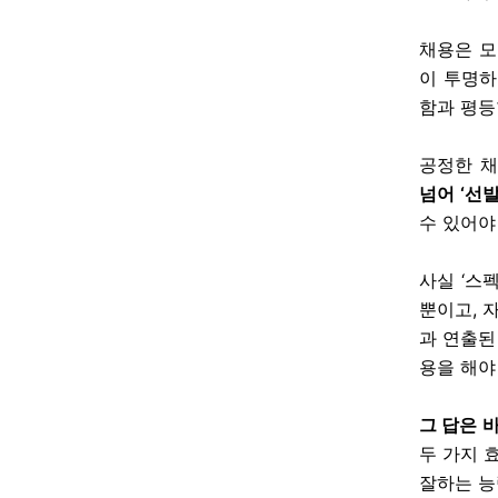
채용은 모
이 투명하
함과 평등
공정한 채
넘어 ‘선
수 있어야
사실 ‘스
뿐이고, 
과 연출된
용을 해야
그 답은 
두 가지 
잘하는 능