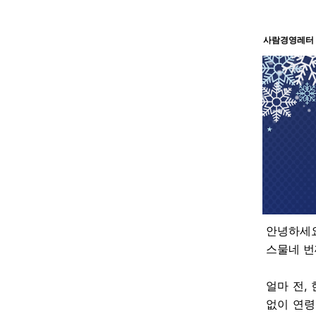
사람경영레터 24
안녕하세요
스물네 번
얼마 전,
없이 연령