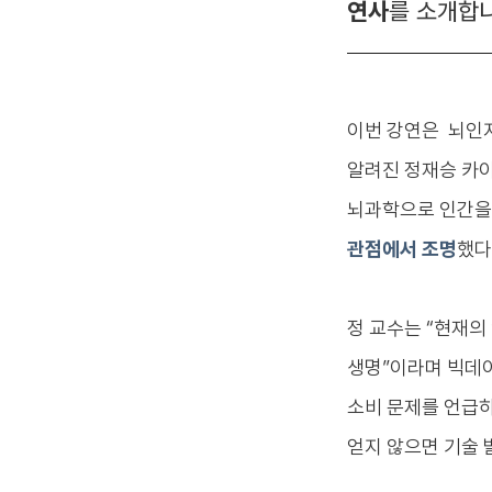
연사
를 소개합니
이번 강연은
뇌인지
알려진 정재승 카
뇌과학으로 인간을
관점에서
조명
했다
정 교수는 “현재의
생명”이라며 빅데이
소비 문제를 언급하
얻지 않으면 기술 