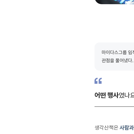
마이다스그룹 임
관점을 풀어냈다
.
어떤 행사
였나요
생각산책은
사람과