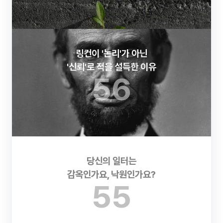
링컨이 '논리'가 아닌
'신뢰'로 적을 설득한 이유
56
당신의 일터는
감옥인가요, 낙원인가요?
55