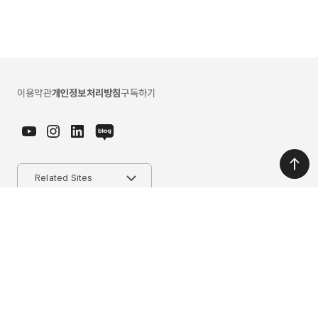
이용약관
개인정보처리방침
구독하기
마이다스그룹
Related Sites
에이치닷
경기도 성남시 분당구 판교로 228번길 17, B동 마이다스그룹 (우:13487)
문의. 031-789-2000
ⓒ 2026. JAINWON Inc. All rights reserved.