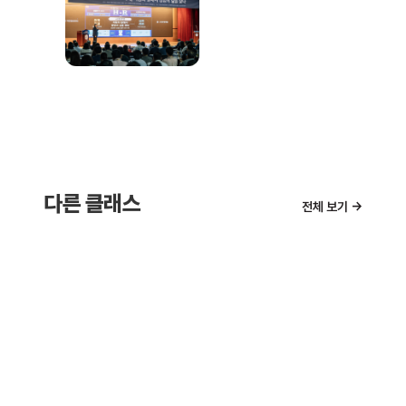
생각산책
건너가는 자
다른 클래스
생각산책
전체 보기 →
2026.05.15
인공지능 시대, 뇌과학으로 인간을 성찰하다
생각산책
2026.03.13
인간과 AI, 인간은 어떻게 진화할 것인가
2026.01.23
다시보기
다시보기
다시보기