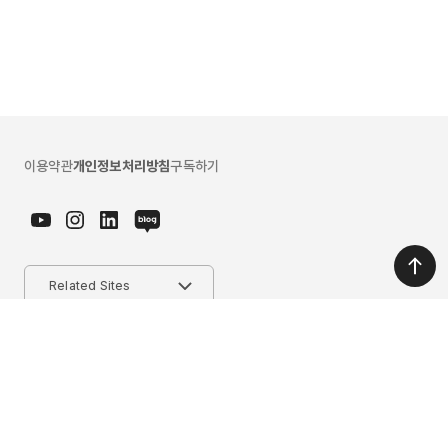
이용약관
개인정보처리방침
구독하기
마이다스그룹
Related Sites
에이치닷
경기도 성남시 분당구 판교로 228번길 17, B동 마이다스그룹 (우:13487)
문의. 031-789-2000
ⓒ 2026. JAINWON Inc. All rights reserved.